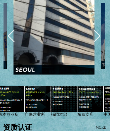
熊本营业所
广岛营业所
福冈本部
东京支店
中国子公司
资质认证
MORE