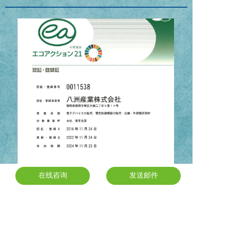
在线咨询
在线咨询
发送邮件
发送邮件