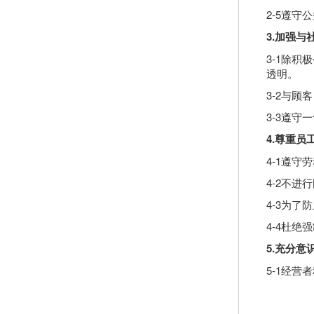
2-5遵
3.
加强与
3-1除
透明。
3-2与
3-3遵
4.
尊重
员
4-1遵
4-2不
4-3为
4-4杜
5.
充分意
5-1经营者
5-2发