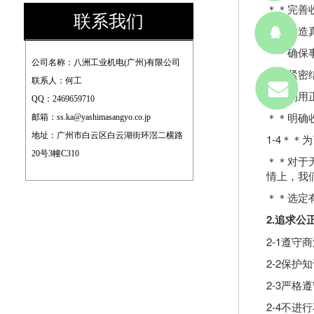
＊＊完善
联系我们
＊＊构造
＊＊确保
公司名称：八洲工业机电(广州)有限公司    
＊＊紧密
联系人：何工 
＊＊利用
QQ：2469659710  
＊＊明确
邮箱：ss.ka@yashimasangyo.co.jp  
地址：广州市白云区白云湖街环滘二横路
1-4＊
20号3幢C310
＊＊对于
情上，我
＊＊选定
2.
追求公
2-1遵
2-2保
2-3严
2-4不