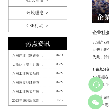
社长寄语 ＞
环境理念 ＞
CSR行动 ＞
企业社
热点资讯
八洲产业
此来为现
04-11
八洲产业（制造业通讯第 60 期）
为此，我
03-27
贝斯达（安川）海外市场相关洽谈会
1.
在充分
02-29
八洲工业热卖品牌
1-1掌
02-29
八洲热卖品牌推荐
1-2收
息。
02-29
八洲工业热卖厂家推荐
构造和完
10-17
2023年10月出席新西兰ABB亚洲合作伙伴大会。
1-3＊