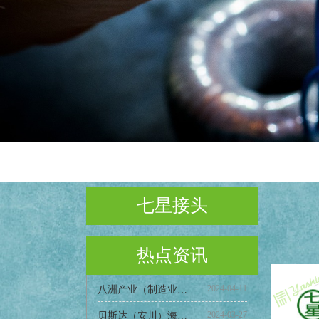
首页
★
七星接头
★具
★对
热点资讯
2024-04-11
八洲产业（制造业通讯第 60 期）
2024-03-27
贝斯达（安川）海外市场相关洽谈会