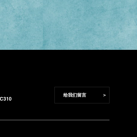
给我们留言             ＞
310