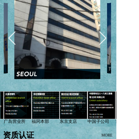
广岛营业所
福冈本部
东京支店
中国子公司
首尔支店
资质认证
MORE