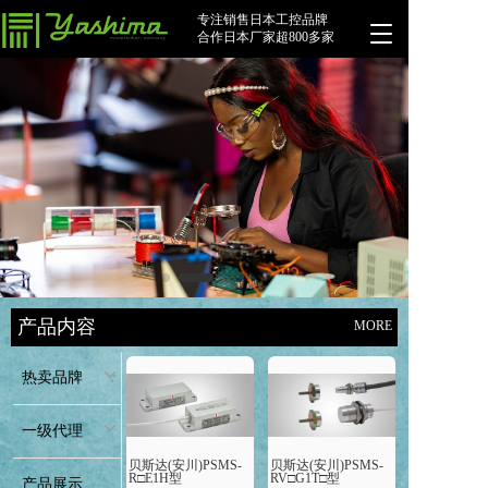
专注销售日本工控品牌
T
合作日本厂家超800多家
o
g
g
l
e
n
a
v
i
g
a
t
i
产品内容
MORE
o
n
热卖品牌
一级代理
贝斯达(安川)PSMS-
贝斯达(安川)PSMS-
R□E1H型
RV□G1T□型
产品展示