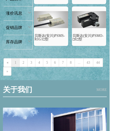
涨价讯息
促销品牌
贝斯达(安川)PSMS-
贝斯达(安川)PSMO-
R1G1□型
□E□型
库存品牌
«
1
2
3
4
5
6
7
8
...
43
44
»
关于我们
MORE