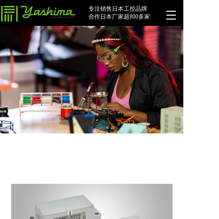
专注销售日本工控品牌
T
合作日本厂家超800多家
o
g
g
l
e
n
a
v
i
g
a
t
i
o
n