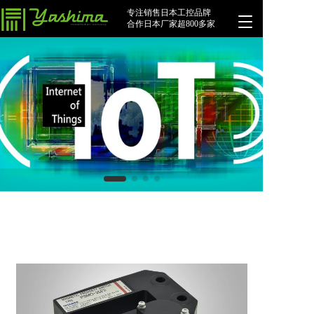
专注销售日本工控品牌
T
合作日本厂家超800多家
o
g
g
l
e
n
a
v
i
g
a
t
i
o
n